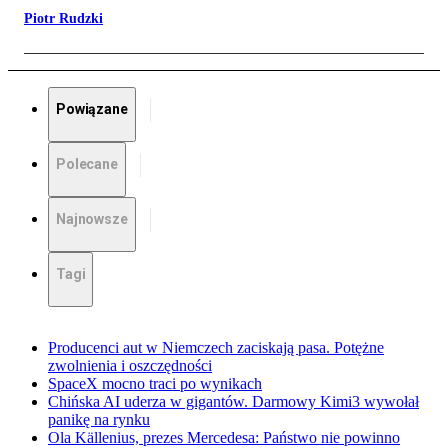
Piotr Rudzki
Powiązane
Polecane
Najnowsze
Tagi
Producenci aut w Niemczech zaciskają pasa. Potężne
zwolnienia i oszczędności
SpaceX mocno traci po wynikach
Chińska AI uderza w gigantów. Darmowy Kimi3 wywołał
panikę na rynku
Ola Källenius, prezes Mercedesa: Państwo nie powinno