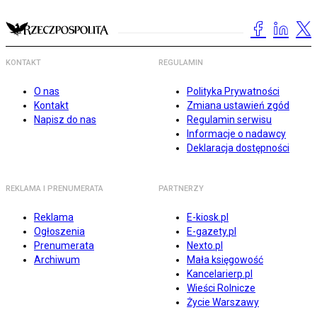
KONTAKT
REGULAMIN
O nas
Polityka Prywatności
Kontakt
Zmiana ustawień zgód
Napisz do nas
Regulamin serwisu
Informacje o nadawcy
Deklaracja dostępności
REKLAMA I PRENUMERATA
PARTNERZY
Reklama
E-kiosk.pl
Ogłoszenia
E-gazety.pl
Prenumerata
Nexto.pl
Archiwum
Mała księgowość
Kancelarierp.pl
Wieści Rolnicze
Życie Warszawy