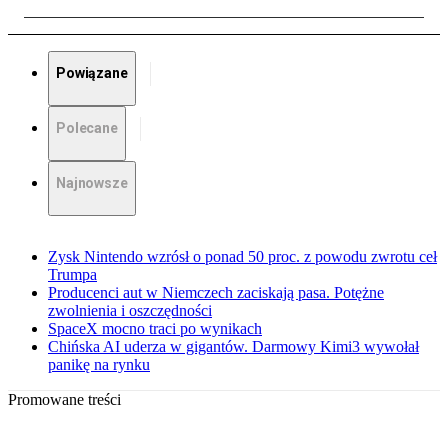
Powiązane
Polecane
Najnowsze
Zysk Nintendo wzrósł o ponad 50 proc. z powodu zwrotu ceł
Trumpa
Producenci aut w Niemczech zaciskają pasa. Potężne
zwolnienia i oszczędności
SpaceX mocno traci po wynikach
Chińska AI uderza w gigantów. Darmowy Kimi3 wywołał
panikę na rynku
Promowane treści