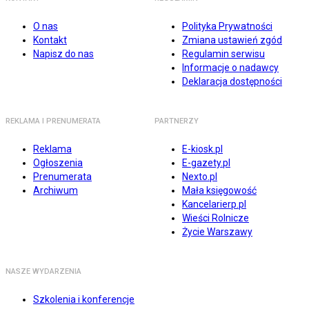
O nas
Polityka Prywatności
Kontakt
Zmiana ustawień zgód
Napisz do nas
Regulamin serwisu
Informacje o nadawcy
Deklaracja dostępności
REKLAMA I PRENUMERATA
PARTNERZY
Reklama
E-kiosk.pl
Ogłoszenia
E-gazety.pl
Prenumerata
Nexto.pl
Archiwum
Mała księgowość
Kancelarierp.pl
Wieści Rolnicze
Życie Warszawy
NASZE WYDARZENIA
Szkolenia i konferencje