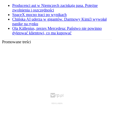
Producenci aut w Niemczech zaciskają pasa. Potężne
zwolnienia i oszczędności
SpaceX mocno traci po wynikach
Chińska AI uderza w gigantów. Darmowy Kimi3 wywołał
panikę na rynku
Ola Källenius, prezes Mercedesa: Państwo nie powinno
dyktować klientowi, co ma kupować
Promowane treści