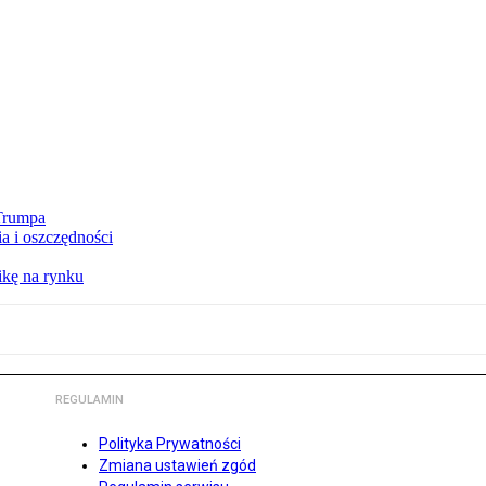
 Trumpa
a i oszczędności
kę na rynku
REGULAMIN
Polityka Prywatności
Zmiana ustawień zgód