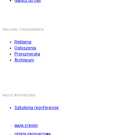
Napisz do nas
REKLAMA I PRENUMERATA
Reklama
Ogłoszenia
Prenumerata
Archiwum
NASZE WYDARZENIA
Szkolenia i konferencje
MAPA STRONY
OFERTA PRODUKTOWA