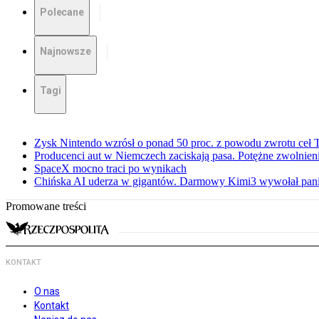
Polecane
Najnowsze
Tagi
Zysk Nintendo wzrósł o ponad 50 proc. z powodu zwrotu ceł
Producenci aut w Niemczech zaciskają pasa. Potężne zwolnieni
SpaceX mocno traci po wynikach
Chińska AI uderza w gigantów. Darmowy Kimi3 wywołał pani
Promowane treści
KONTAKT
O nas
Kontakt