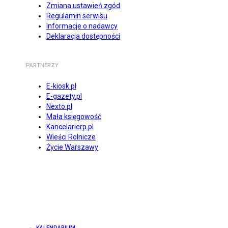
Zmiana ustawień zgód
Regulamin serwisu
Informacje o nadawcy
Deklaracja dostępności
PARTNERZY
E-kiosk.pl
E-gazety.pl
Nexto.pl
Mała księgowość
Kancelarierp.pl
Wieści Rolnicze
Życie Warszawy
KALENDARIUM