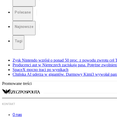
Polecane
Najnowsze
Tagi
Zysk Nintendo wzrósł o ponad 50 proc. z powodu zwrotu ceł
Producenci aut w Niemczech zaciskają pasa. Potężne zwolnieni
SpaceX mocno traci po wynikach
Chińska AI uderza w gigantów. Darmowy Kimi3 wywołał pani
Promowane treści
KONTAKT
O nas