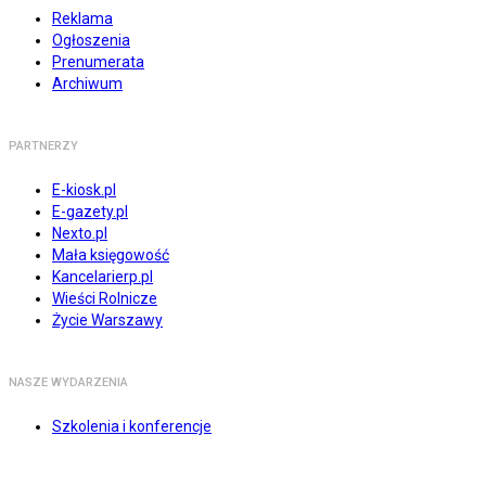
Reklama
Ogłoszenia
Prenumerata
Archiwum
PARTNERZY
E-kiosk.pl
E-gazety.pl
Nexto.pl
Mała księgowość
Kancelarierp.pl
Wieści Rolnicze
Życie Warszawy
NASZE WYDARZENIA
Szkolenia i konferencje