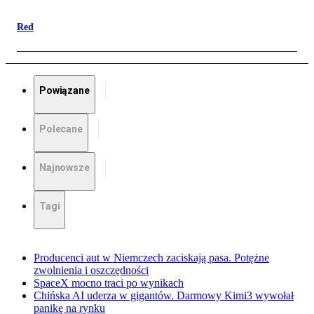
Red
Powiązane
Polecane
Najnowsze
Tagi
Producenci aut w Niemczech zaciskają pasa. Potężne
zwolnienia i oszczędności
SpaceX mocno traci po wynikach
Chińska AI uderza w gigantów. Darmowy Kimi3 wywołał
panikę na rynku