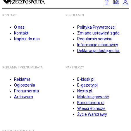
KONTAKT
REGULAMIN
O nas
Polityka Prywatności
Kontakt
Zmiana ustawień zgód
Napisz do nas
Regulamin serwisu
Informacje o nadawcy
Deklaracja dostępności
REKLAMA I PRENUMERATA
PARTNERZY
Reklama
E-kiosk.pl
Ogłoszenia
E-gazety.pl
Prenumerata
Nexto.pl
Archiwum
Mała księgowość
Kancelarierp.pl
Wieści Rolnicze
Życie Warszawy