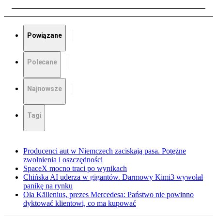
Powiązane
Polecane
Najnowsze
Tagi
Producenci aut w Niemczech zaciskają pasa. Potężne
zwolnienia i oszczędności
SpaceX mocno traci po wynikach
Chińska AI uderza w gigantów. Darmowy Kimi3 wywołał
panikę na rynku
Ola Källenius, prezes Mercedesa: Państwo nie powinno
dyktować klientowi, co ma kupować