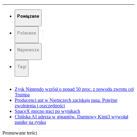
Powiązane
Polecane
Najnowsze
Tagi
Zysk Nintendo wzrósł o ponad 50 proc. z powodu zwrotu ceł
Trumpa
Producenci aut w Niemczech zaciskają pasa. Potężne
zwolnienia i oszczędności
SpaceX mocno traci po wynikach
Chińska AI uderza w gigantów. Darmowy Kimi3 wywołał
panikę na rynku
Promowane treści