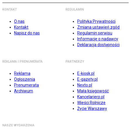
KONTAKT
REGULAMIN
O nas
Polityka Prywatności
Kontakt
Zmiana ustawień zgód
Napisz do nas
Regulamin serwisu
Informacje o nadawcy
Deklaracja dostępności
REKLAMA I PRENUMERATA
PARTNERZY
Reklama
E-kiosk.pl
Ogłoszenia
E-gazety.pl
Prenumerata
Nexto.pl
Archiwum
Mała księgowość
Kancelarierp.pl
Wieści Rolnicze
Życie Warszawy
NASZE WYDARZENIA