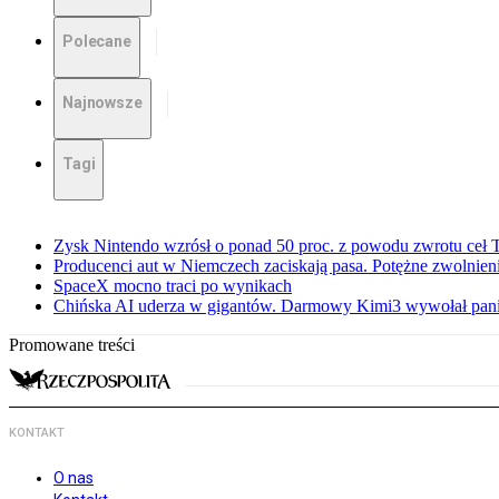
Polecane
Najnowsze
Tagi
Zysk Nintendo wzrósł o ponad 50 proc. z powodu zwrotu ceł
Producenci aut w Niemczech zaciskają pasa. Potężne zwolnieni
SpaceX mocno traci po wynikach
Chińska AI uderza w gigantów. Darmowy Kimi3 wywołał pani
Promowane treści
KONTAKT
O nas