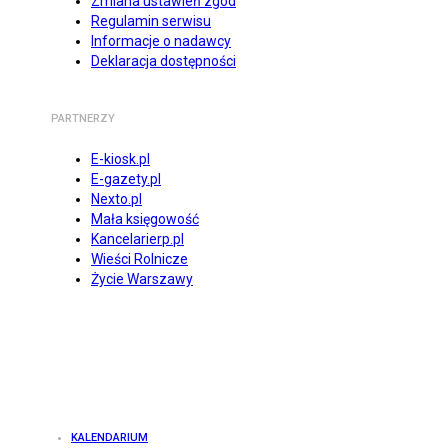
Zmiana ustawień zgód
Regulamin serwisu
Informacje o nadawcy
Deklaracja dostępności
PARTNERZY
E-kiosk.pl
E-gazety.pl
Nexto.pl
Mała księgowość
Kancelarierp.pl
Wieści Rolnicze
Życie Warszawy
KALENDARIUM