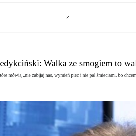
kciński: Walka ze smogiem to wal
które mówią „nie zabijaj nas, wymień piec i nie pal śmieciami, bo ch