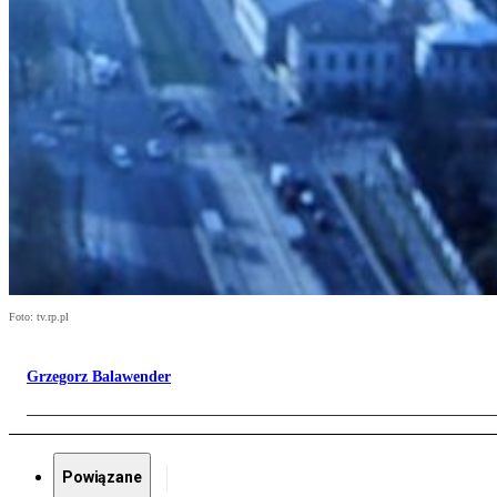
Foto: tv.rp.pl
Grzegorz Balawender
Powiązane