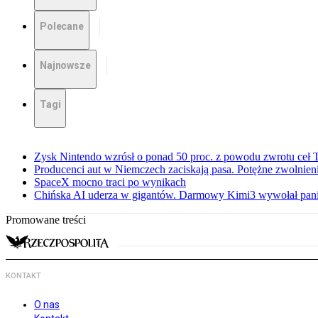
Polecane
Najnowsze
Tagi
Zysk Nintendo wzrósł o ponad 50 proc. z powodu zwrotu ceł
Producenci aut w Niemczech zaciskają pasa. Potężne zwolnieni
SpaceX mocno traci po wynikach
Chińska AI uderza w gigantów. Darmowy Kimi3 wywołał pani
Promowane treści
KONTAKT
O nas