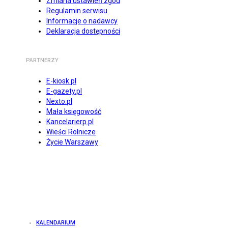
Zmiana ustawień zgód
Regulamin serwisu
Informacje o nadawcy
Deklaracja dostępności
PARTNERZY
E-kiosk.pl
E-gazety.pl
Nexto.pl
Mała księgowość
Kancelarierp.pl
Wieści Rolnicze
Życie Warszawy
KALENDARIUM