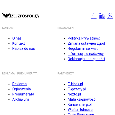
KONTAKT
REGULAMIN
O nas
Polityka Prywatności
Kontakt
Zmiana ustawień zgód
Napisz do nas
Regulamin serwisu
Informacje o nadawcy
Deklaracja dostępności
REKLAMA I PRENUMERATA
PARTNERZY
Reklama
E-kiosk.pl
Ogłoszenia
E-gazety.pl
Prenumerata
Nexto.pl
Archiwum
Mała księgowość
Kancelarierp.pl
Wieści Rolnicze
Życie Warszawy