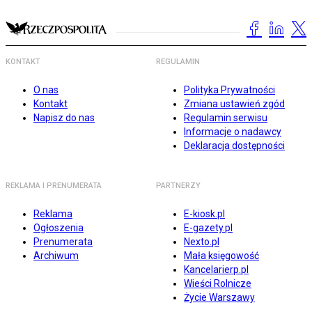
KONTAKT
REGULAMIN
O nas
Polityka Prywatności
Kontakt
Zmiana ustawień zgód
Napisz do nas
Regulamin serwisu
Informacje o nadawcy
Deklaracja dostępności
REKLAMA I PRENUMERATA
PARTNERZY
Reklama
E-kiosk.pl
Ogłoszenia
E-gazety.pl
Prenumerata
Nexto.pl
Archiwum
Mała księgowość
Kancelarierp.pl
Wieści Rolnicze
Życie Warszawy