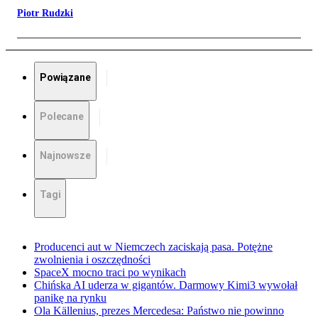
Piotr Rudzki
Powiązane
Polecane
Najnowsze
Tagi
Producenci aut w Niemczech zaciskają pasa. Potężne
zwolnienia i oszczędności
SpaceX mocno traci po wynikach
Chińska AI uderza w gigantów. Darmowy Kimi3 wywołał
panikę na rynku
Ola Källenius, prezes Mercedesa: Państwo nie powinno