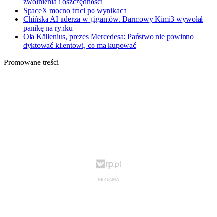
zwolnienia i oszczędności
SpaceX mocno traci po wynikach
Chińska AI uderza w gigantów. Darmowy Kimi3 wywołał
panikę na rynku
Ola Källenius, prezes Mercedesa: Państwo nie powinno
dyktować klientowi, co ma kupować
Promowane treści