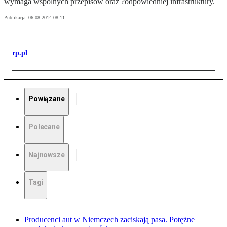
wymaga wspólnych przepisów oraz ?odpowiedniej infrastruktury.
Publikacja:
06.08.2014 08:11
rp.pl
Powiązane
Polecane
Najnowsze
Tagi
Producenci aut w Niemczech zaciskają pasa. Potężne