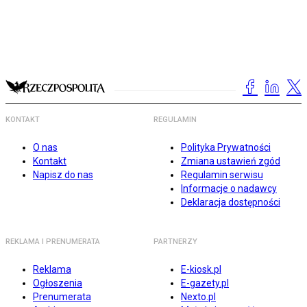
KONTAKT
REGULAMIN
O nas
Polityka Prywatności
Kontakt
Zmiana ustawień zgód
Napisz do nas
Regulamin serwisu
Informacje o nadawcy
Deklaracja dostępności
REKLAMA I PRENUMERATA
PARTNERZY
Reklama
E-kiosk.pl
Ogłoszenia
E-gazety.pl
Prenumerata
Nexto.pl