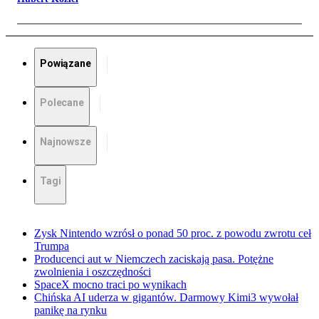
Powiązane
Polecane
Najnowsze
Tagi
Zysk Nintendo wzrósł o ponad 50 proc. z powodu zwrotu ceł
Trumpa
Producenci aut w Niemczech zaciskają pasa. Potężne
zwolnienia i oszczędności
SpaceX mocno traci po wynikach
Chińska AI uderza w gigantów. Darmowy Kimi3 wywołał
panikę na rynku