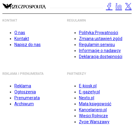
KONTAKT
REGULAMIN
O nas
Polityka Prywatności
Kontakt
Zmiana ustawień zgód
Napisz do nas
Regulamin serwisu
Informacje o nadawcy
Deklaracja dostępności
REKLAMA I PRENUMERATA
PARTNERZY
Reklama
E-kiosk.pl
Ogłoszenia
E-gazety.pl
Prenumerata
Nexto.pl
Archiwum
Mała księgowość
Kancelarierp.pl
Wieści Rolnicze
Życie Warszawy