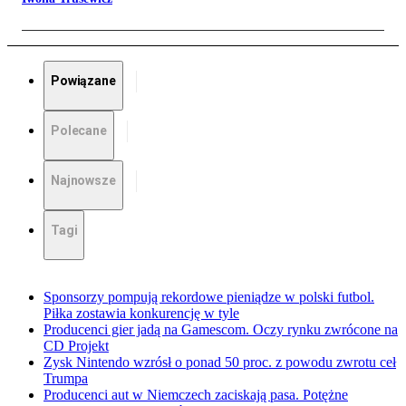
Powiązane
Polecane
Najnowsze
Tagi
Sponsorzy pompują rekordowe pieniądze w polski futbol.
Piłka zostawia konkurencję w tyle
Producenci gier jadą na Gamescom. Oczy rynku zwrócone na
CD Projekt
Zysk Nintendo wzrósł o ponad 50 proc. z powodu zwrotu ceł
Trumpa
Producenci aut w Niemczech zaciskają pasa. Potężne