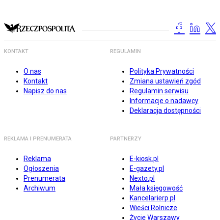
KONTAKT
REGULAMIN
O nas
Polityka Prywatności
Kontakt
Zmiana ustawień zgód
Napisz do nas
Regulamin serwisu
Informacje o nadawcy
Deklaracja dostępności
REKLAMA I PRENUMERATA
PARTNERZY
Reklama
E-kiosk.pl
Ogłoszenia
E-gazety.pl
Prenumerata
Nexto.pl
Archiwum
Mała księgowość
Kancelarierp.pl
Wieści Rolnicze
Życie Warszawy