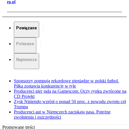
rp.pl
Powiązane
Polecane
Najnowsze
Sponsorzy pompują rekordowe pieniądze w polski futbol.
Piłka zostawia konkurencję w tyle
Producenci gier jadą na Gamescom. Oczy rynku zwrócone na
CD Projekt
Zysk Nintendo wzrósł o ponad 50 proc. z powodu zwrotu ceł
Trumpa
Producenci aut w Niemczech zaciskają pasa. Potężne
zwolnienia i oszczędności
Promowane treści