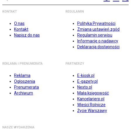
KONTAKT
REGULAMIN
O nas
Polityka Prywatności
Kontakt
Zmiana ustawień zgód
Napisz do nas
Regulamin serwisu
Informacje o nadawcy
Deklaracja dostępności
REKLAMA I PRENUMERATA
PARTNERZY
Reklama
E-kiosk.pl
Ogłoszenia
E-gazety.pl
Prenumerata
Nexto.pl
Archiwum
Mała księgowość
Kancelarierp.pl
Wieści Rolnicze
Życie Warszawy
NASZE WYDARZENIA