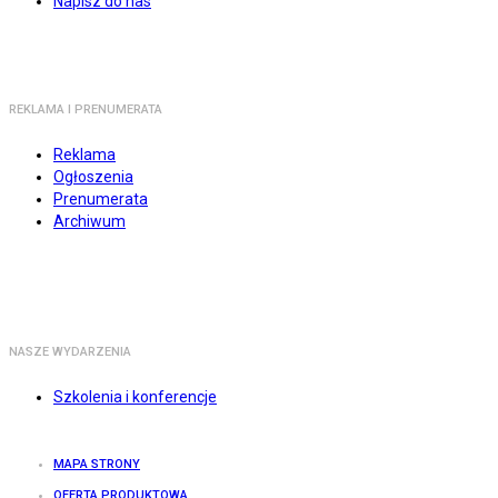
Napisz do nas
REKLAMA I PRENUMERATA
Reklama
Ogłoszenia
Prenumerata
Archiwum
NASZE WYDARZENIA
Szkolenia i konferencje
MAPA STRONY
OFERTA PRODUKTOWA