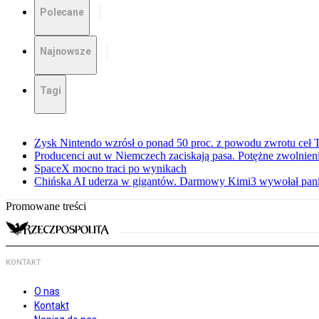
Polecane
Najnowsze
Tagi
Zysk Nintendo wzrósł o ponad 50 proc. z powodu zwrotu ceł
Producenci aut w Niemczech zaciskają pasa. Potężne zwolnieni
SpaceX mocno traci po wynikach
Chińska AI uderza w gigantów. Darmowy Kimi3 wywołał pani
Promowane treści
KONTAKT
O nas
Kontakt