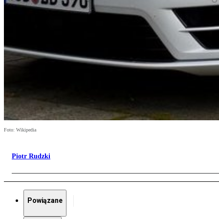
Foto: Wikipedia
Piotr Rudzki
Powiązane