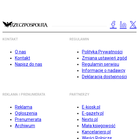
KONTAKT
REGULAMIN
O nas
Polityka Prywatności
Kontakt
Zmiana ustawień zgód
Napisz do nas
Regulamin serwisu
Informacje o nadawcy
Deklaracja dostępności
REKLAMA I PRENUMERATA
PARTNERZY
Reklama
E-kiosk.pl
Ogłoszenia
E-gazety.pl
Prenumerata
Nexto.pl
Archiwum
Mała księgowość
Kancelarierp.pl
Wieści Rolnicze