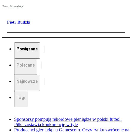
Foto: Bloomberg
Piotr Rudzki
Powiązane
Polecane
Najnowsze
Tagi
Sponsorzy pompują rekordowe pieniądze w polski futbol.
Piłka zostawia konkurencję w tyle
Producenci gier jadą na Gamescom. Oczy rynku zwrócone na