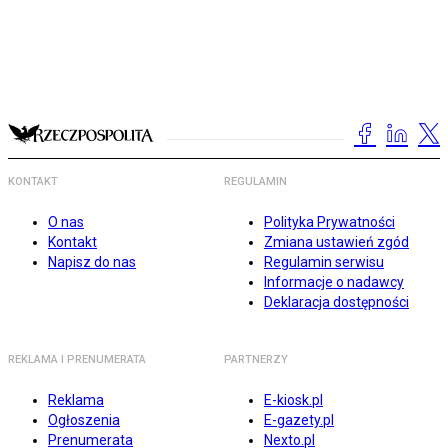
KONTAKT
REGULAMIN
O nas
Polityka Prywatności
Kontakt
Zmiana ustawień zgód
Napisz do nas
Regulamin serwisu
Informacje o nadawcy
Deklaracja dostępności
REKLAMA I PRENUMERATA
PARTNERZY
Reklama
E-kiosk.pl
Ogłoszenia
E-gazety.pl
Prenumerata
Nexto.pl