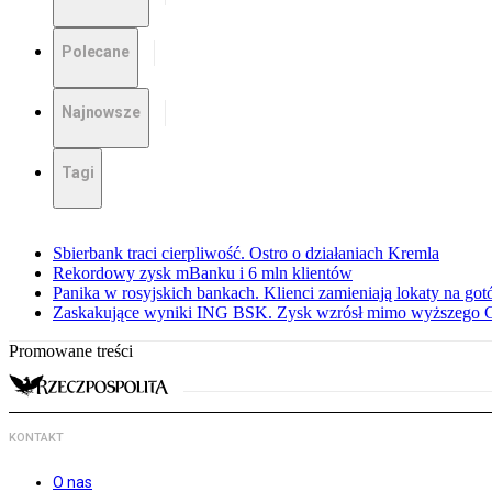
Polecane
Najnowsze
Tagi
Sbierbank traci cierpliwość. Ostro o działaniach Kremla
Rekordowy zysk mBanku i 6 mln klientów
Panika w rosyjskich bankach. Klienci zamieniają lokaty na go
Zaskakujące wyniki ING BSK. Zysk wzrósł mimo wyższego 
Promowane treści
KONTAKT
O nas