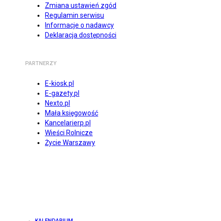
Zmiana ustawień zgód
Regulamin serwisu
Informacje o nadawcy
Deklaracja dostępności
PARTNERZY
E-kiosk.pl
E-gazety.pl
Nexto.pl
Mała księgowość
Kancelarierp.pl
Wieści Rolnicze
Życie Warszawy
KALENDARIUM