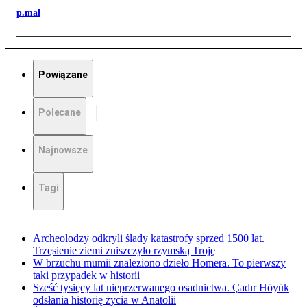
p.mal
Powiązane
Polecane
Najnowsze
Tagi
Archeolodzy odkryli ślady katastrofy sprzed 1500 lat.
Trzęsienie ziemi zniszczyło rzymską Troję
W brzuchu mumii znaleziono dzieło Homera. To pierwszy
taki przypadek w historii
Sześć tysięcy lat nieprzerwanego osadnictwa. Çadır Höyük
odsłania historię życia w Anatolii