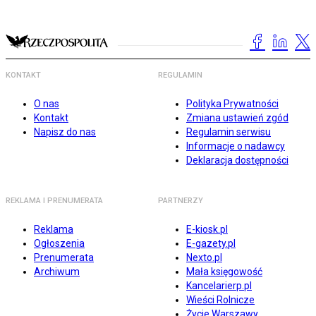
KONTAKT
REGULAMIN
O nas
Polityka Prywatności
Kontakt
Zmiana ustawień zgód
Napisz do nas
Regulamin serwisu
Informacje o nadawcy
Deklaracja dostępności
REKLAMA I PRENUMERATA
PARTNERZY
Reklama
E-kiosk.pl
Ogłoszenia
E-gazety.pl
Prenumerata
Nexto.pl
Archiwum
Mała księgowość
Kancelarierp.pl
Wieści Rolnicze
Życie Warszawy