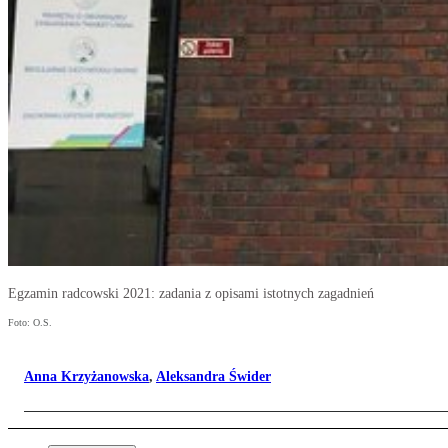
Egzamin radcowski 2021: zadania z opisami istotnych zagadnień
Foto: O.S.
Anna Krzyżanowska
,
Aleksandra Świder