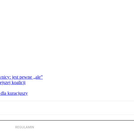
nicy: jest pewne „ale”
szej koalicji
 dla kuracjuszy
REGULAMIN