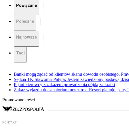
Powiązane
Polecane
Najnowsze
Tagi
Banki mogą żądać od klientów skanu dowodu osobistego. Praw
Sędzia TK Sławomir Patyra: Jestem zawiedziony postawą dzisiej
Pijani kierowcy z zakazem prowadzenia pójdą za kratki
Zakaz wyjazdu do sanatorium przez rok. Resort planuje „kary”
Promowane treści
KONTAKT