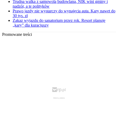
Trudna walka z samowolą budowlaną. NIK wini gminy i
nadzór, a te polityków
Prawo jazdy nie wystarczy do wynajęcia auta. Kary nawet do
30 tys. zł
Zakaz wyjazdu do sanatorium przez rok. Resort planuje
„kary” dla kuracjuszy
Promowane treści