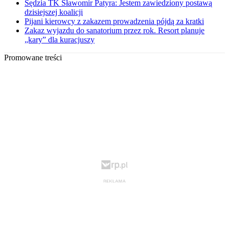
Sędzia TK Sławomir Patyra: Jestem zawiedziony postawą
dzisiejszej koalicji
Pijani kierowcy z zakazem prowadzenia pójdą za kratki
Zakaz wyjazdu do sanatorium przez rok. Resort planuje
„kary” dla kuracjuszy
Promowane treści