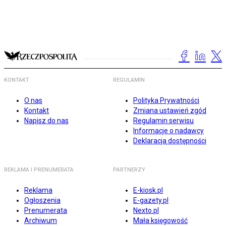
KONTAKT
REGULAMIN
O nas
Polityka Prywatności
Kontakt
Zmiana ustawień zgód
Napisz do nas
Regulamin serwisu
Informacje o nadawcy
Deklaracja dostępności
REKLAMA I PRENUMERATA
PARTNERZY
Reklama
E-kiosk.pl
Ogłoszenia
E-gazety.pl
Prenumerata
Nexto.pl
Archiwum
Mała księgowość