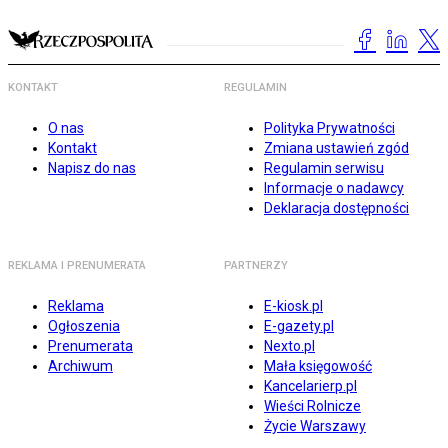
KONTAKT
REGULAMIN
O nas
Polityka Prywatności
Kontakt
Zmiana ustawień zgód
Napisz do nas
Regulamin serwisu
Informacje o nadawcy
Deklaracja dostępności
REKLAMA I PRENUMERATA
PARTNERZY
Reklama
E-kiosk.pl
Ogłoszenia
E-gazety.pl
Prenumerata
Nexto.pl
Archiwum
Mała księgowość
Kancelarierp.pl
Wieści Rolnicze
Życie Warszawy