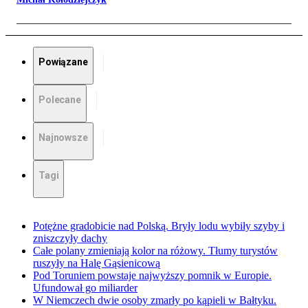
Powiązane
Polecane
Najnowsze
Tagi
Potężne gradobicie nad Polską. Bryły lodu wybiły szyby i
zniszczyły dachy
Całe polany zmieniają kolor na różowy. Tłumy turystów
ruszyły na Halę Gąsienicową
Pod Toruniem powstaje najwyższy pomnik w Europie.
Ufundował go miliarder
W Niemczech dwie osoby zmarły po kąpieli w Bałtyku.