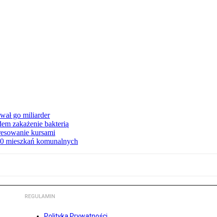
ał go miliarder
em zakażenie bakterią
eresowanie kursami
80 mieszkań komunalnych
REGULAMIN
Polityka Prywatności