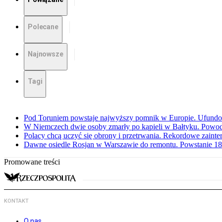
Polecane
Najnowsze
Tagi
Pod Toruniem powstaje najwyższy pomnik w Europie. Ufundow
W Niemczech dwie osoby zmarły po kąpieli w Bałtyku. Powod
Polacy chcą uczyć się obrony i przetrwania. Rekordowe zaint
Dawne osiedle Rosjan w Warszawie do remontu. Powstanie 1
Promowane treści
KONTAKT
O nas