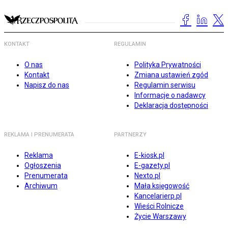
KONTAKT
REGULAMIN
O nas
Polityka Prywatności
Kontakt
Zmiana ustawień zgód
Napisz do nas
Regulamin serwisu
Informacje o nadawcy
Deklaracja dostępności
REKLAMA I PRENUMERATA
PARTNERZY
Reklama
E-kiosk.pl
Ogłoszenia
E-gazety.pl
Prenumerata
Nexto.pl
Archiwum
Mała księgowość
Kancelarierp.pl
Wieści Rolnicze
Życie Warszawy