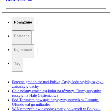
Powiązane
Polecane
Najnowsze
Tagi
Potężne gradobicie nad Polską. Bryły lodu wybiły szyby i
zniszczyły dachy
Całe polany zmieniają kolor na różowy. Tłumy turystów
ruszyły na Halę Gąsienicową
Pod Toruniem powstaje najwyższy pomnik w Europie.
Ufundował go miliarder
W Niemczech dwie osoby zmarły po kąpieli w Bałtyku.