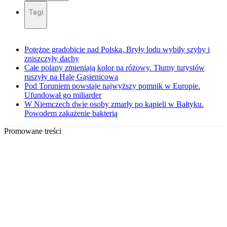
Tagi
Potężne gradobicie nad Polską. Bryły lodu wybiły szyby i
zniszczyły dachy
Całe polany zmieniają kolor na różowy. Tłumy turystów
ruszyły na Halę Gąsienicową
Pod Toruniem powstaje najwyższy pomnik w Europie.
Ufundował go miliarder
W Niemczech dwie osoby zmarły po kąpieli w Bałtyku.
Powodem zakażenie bakterią
Promowane treści