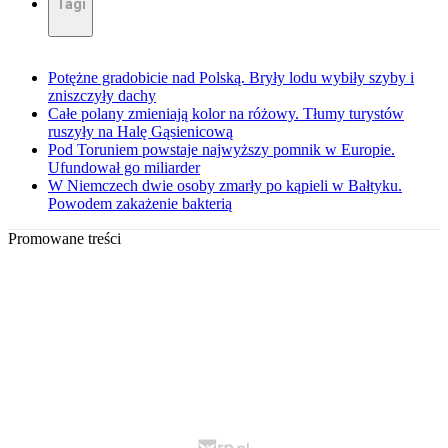
Tagi
Potężne gradobicie nad Polską. Bryły lodu wybiły szyby i
zniszczyły dachy
Całe polany zmieniają kolor na różowy. Tłumy turystów
ruszyły na Halę Gąsienicową
Pod Toruniem powstaje najwyższy pomnik w Europie.
Ufundował go miliarder
W Niemczech dwie osoby zmarły po kąpieli w Bałtyku.
Powodem zakażenie bakterią
Promowane treści