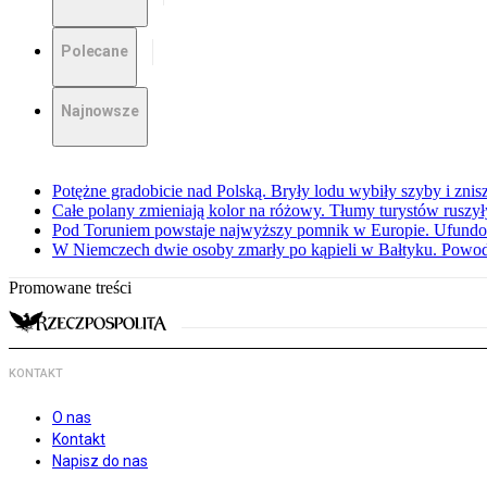
Polecane
Najnowsze
Potężne gradobicie nad Polską. Bryły lodu wybiły szyby i znis
Całe polany zmieniają kolor na różowy. Tłumy turystów ruszy
Pod Toruniem powstaje najwyższy pomnik w Europie. Ufundow
W Niemczech dwie osoby zmarły po kąpieli w Bałtyku. Powod
Promowane treści
KONTAKT
O nas
Kontakt
Napisz do nas