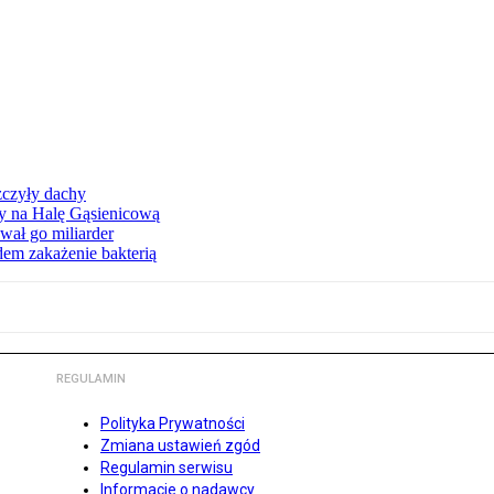
zczyły dachy
ły na Halę Gąsienicową
ał go miliarder
em zakażenie bakterią
REGULAMIN
Polityka Prywatności
Zmiana ustawień zgód
Regulamin serwisu
Informacje o nadawcy