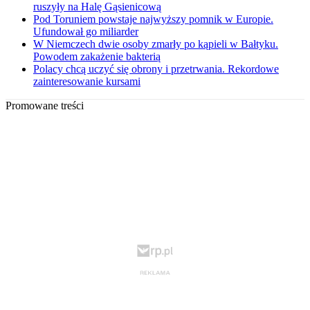
ruszyły na Halę Gąsienicową
Pod Toruniem powstaje najwyższy pomnik w Europie.
Ufundował go miliarder
W Niemczech dwie osoby zmarły po kąpieli w Bałtyku.
Powodem zakażenie bakterią
Polacy chcą uczyć się obrony i przetrwania. Rekordowe
zainteresowanie kursami
Promowane treści