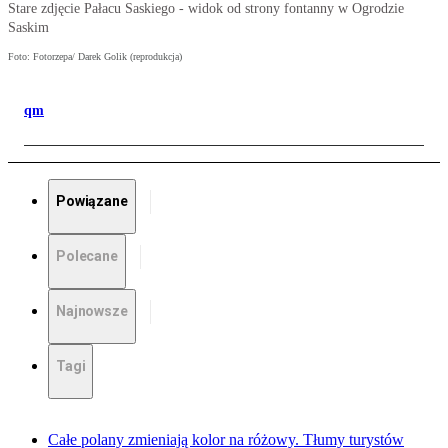
Stare zdjęcie Pałacu Saskiego - widok od strony fontanny w Ogrodzie
Saskim
Foto: Fotorzepa/ Darek Golik (reprodukcja)
qm
Powiązane
Polecane
Najnowsze
Tagi
Całe polany zmieniają kolor na różowy. Tłumy turystów