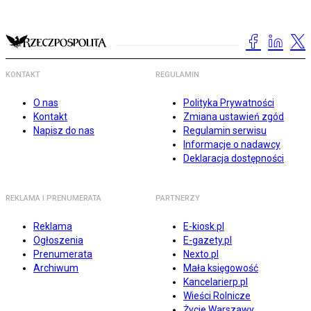
KONTAKT
REGULAMIN
O nas
Polityka Prywatności
Kontakt
Zmiana ustawień zgód
Napisz do nas
Regulamin serwisu
Informacje o nadawcy
Deklaracja dostępności
REKLAMA I PRENUMERATA
PARTNERZY
Reklama
E-kiosk.pl
Ogłoszenia
E-gazety.pl
Prenumerata
Nexto.pl
Archiwum
Mała księgowość
Kancelarierp.pl
Wieści Rolnicze
Życie Warszawy