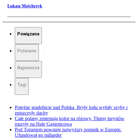
Łukasz Majchrzyk
Powiązane
Polecane
Najnowsze
Tagi
Potężne gradobicie nad Polską. Bryły lodu wybiły szyby i
zniszczyły dachy
Całe polany zmieniają kolor na różowy. Tłumy turystów
ruszyły na Halę Gąsienicową
Pod Toruniem powstaje najwyższy pomnik w Europie.
Ufundował go miliarder