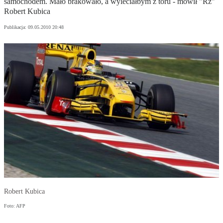
samochodem. Mało brakowało, a wyleciałbym z toru - mówił "Rz"
Robert Kubica
Publikacja:
09.05.2010 20:48
Robert Kubica
Foto: AFP