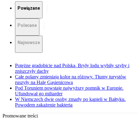
Powiązane
Polecane
Najnowsze
Potężne gradobicie nad Polską. Bryły lodu wybiły szyby i
zniszczyły dachy
Całe polany zmieniają kolor na różowy. Tłumy turystów
ruszyły na Halę Gąsienicową
Pod Toruniem powstaje najwyższy pomnik w Europie.
Ufundował go miliarder
W Niemczech dwie osoby zmarły po kąpieli w Bałtyku.
Powodem zakażenie bakterią
Promowane treści