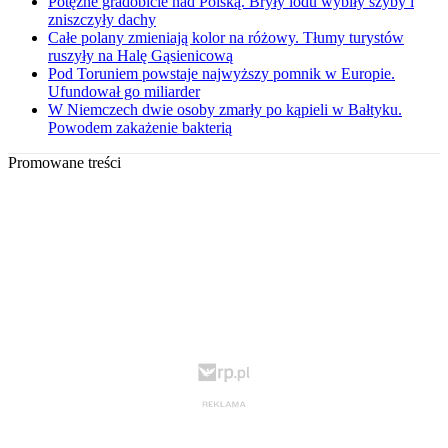
Potężne gradobicie nad Polską. Bryły lodu wybiły szyby i
zniszczyły dachy
Całe polany zmieniają kolor na różowy. Tłumy turystów
ruszyły na Halę Gąsienicową
Pod Toruniem powstaje najwyższy pomnik w Europie.
Ufundował go miliarder
W Niemczech dwie osoby zmarły po kąpieli w Bałtyku.
Powodem zakażenie bakterią
Promowane treści