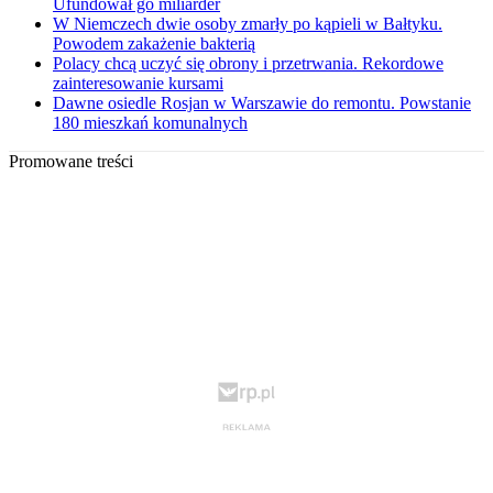
Ufundował go miliarder
W Niemczech dwie osoby zmarły po kąpieli w Bałtyku.
Powodem zakażenie bakterią
Polacy chcą uczyć się obrony i przetrwania. Rekordowe
zainteresowanie kursami
Dawne osiedle Rosjan w Warszawie do remontu. Powstanie
180 mieszkań komunalnych
Promowane treści