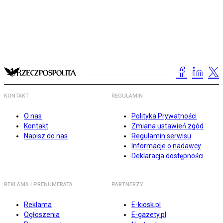
KONTAKT
REGULAMIN
O nas
Polityka Prywatności
Kontakt
Zmiana ustawień zgód
Napisz do nas
Regulamin serwisu
Informacje o nadawcy
Deklaracja dostępności
REKLAMA I PRENUMERATA
PARTNERZY
Reklama
E-kiosk.pl
Ogłoszenia
E-gazety.pl