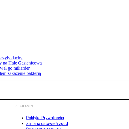
zczyły dachy
ły na Halę Gąsienicową
ał go miliarder
em zakażenie bakterią
REGULAMIN
Polityka Prywatności
Zmiana ustawień zgód