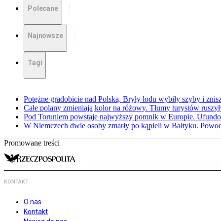
Polecane
Najnowsze
Tagi
Potężne gradobicie nad Polską. Bryły lodu wybiły szyby i znis
Całe polany zmieniają kolor na różowy. Tłumy turystów ruszy
Pod Toruniem powstaje najwyższy pomnik w Europie. Ufundow
W Niemczech dwie osoby zmarły po kąpieli w Bałtyku. Powod
Promowane treści
KONTAKT
O nas
Kontakt