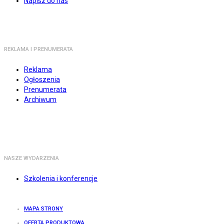
Napisz do nas
REKLAMA I PRENUMERATA
Reklama
Ogłoszenia
Prenumerata
Archiwum
NASZE WYDARZENIA
Szkolenia i konferencje
MAPA STRONY
OFERTA PRODUKTOWA