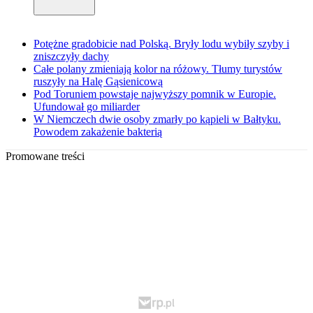
Potężne gradobicie nad Polską. Bryły lodu wybiły szyby i
zniszczyły dachy
Całe polany zmieniają kolor na różowy. Tłumy turystów
ruszyły na Halę Gąsienicową
Pod Toruniem powstaje najwyższy pomnik w Europie.
Ufundował go miliarder
W Niemczech dwie osoby zmarły po kąpieli w Bałtyku.
Powodem zakażenie bakterią
Promowane treści