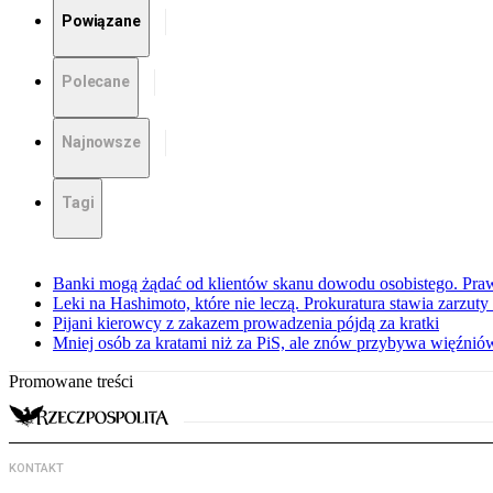
Powiązane
Polecane
Najnowsze
Tagi
Banki mogą żądać od klientów skanu dowodu osobistego. Praw
Leki na Hashimoto, które nie leczą. Prokuratura stawia zarzuty
Pijani kierowcy z zakazem prowadzenia pójdą za kratki
Mniej osób za kratami niż za PiS, ale znów przybywa więźnió
Promowane treści
KONTAKT