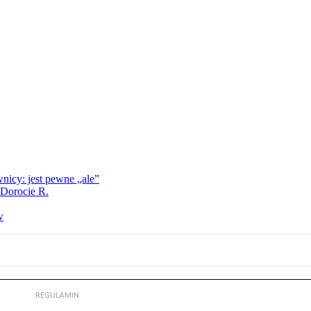
nicy: jest pewne „ale”
 Dorocie R.
w
REGULAMIN