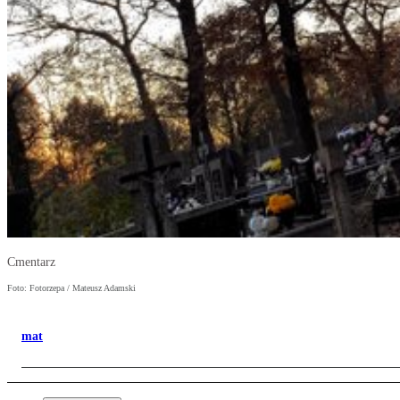
Cmentarz
Foto: Fotorzepa / Mateusz Adamski
mat