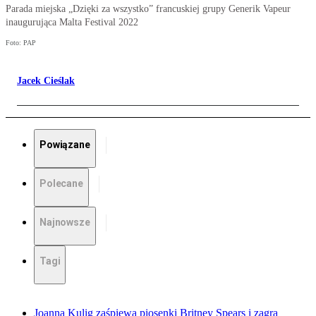
Parada miejska „Dzięki za wszystko” francuskiej grupy Generik Vapeur
inaugurująca Malta Festival 2022
Foto: PAP
Jacek Cieślak
Powiązane
Polecane
Najnowsze
Tagi
Joanna Kulig zaśpiewa piosenki Britney Spears i zagra