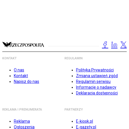
KONTAKT
REGULAMIN
O nas
Polityka Prywatności
Kontakt
Zmiana ustawień zgód
Napisz do nas
Regulamin serwisu
Informacje o nadawcy
Deklaracja dostępności
REKLAMA I PRENUMERATA
PARTNERZY
Reklama
E-kiosk.pl
Ogłoszenia
E-gazety.pl