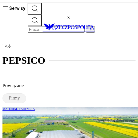
Serwisy
Tag:
PEPSICO
Powiązane
Firmy
MATERIAŁ PARTNERA
Ponad 30 lat PepsiCo w Polsce: trzy
dekady rozwoju i nowe inwestycje