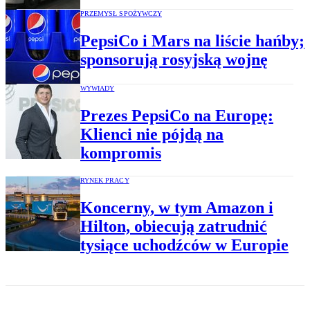
PRZEMYSŁ SPOŻYWCZY
PepsiCo i Mars na liście hańby;
sponsorują rosyjską wojnę
WYWIADY
Prezes PepsiCo na Europę:
Klienci nie pójdą na
kompromis
RYNEK PRACY
Koncerny, w tym Amazon i
Hilton, obiecują zatrudnić
tysiące uchodźców w Europie