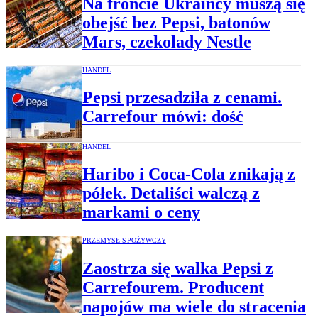
Na froncie Ukraińcy muszą się
obejść bez Pepsi, batonów
Mars, czekolady Nestle
HANDEL
Pepsi przesadziła z cenami.
Carrefour mówi: dość
HANDEL
Haribo i Coca-Cola znikają z
półek. Detaliści walczą z
markami o ceny
PRZEMYSŁ SPOŻYWCZY
Zaostrza się walka Pepsi z
Carrefourem. Producent
napojów ma wiele do stracenia