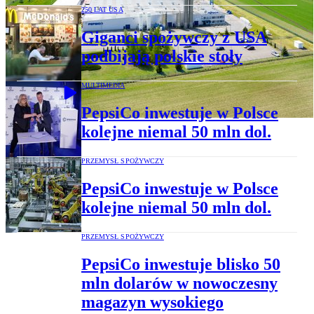
250 LAT USA
Giganci spożywczy z USA
podbijają polskie stoły
MULTIMEDIA
PepsiCo inwestuje w Polsce
kolejne niemal 50 mln dol.
PRZEMYSŁ SPOŻYWCZY
PepsiCo inwestuje w Polsce
kolejne niemal 50 mln dol.
PRZEMYSŁ SPOŻYWCZY
PepsiCo inwestuje blisko 50
mln dolarów w nowoczesny
magazyn wysokiego