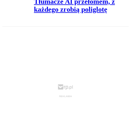
Tłumacze AI przełomem, z
każdego zrobią poliglotę