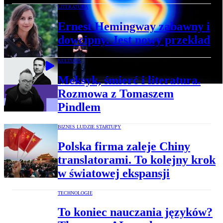
LITERATURA
Ernest Hemingway zabawny i
dowcipny. Jest nowy przekład
KULTURA
Meksyk, śmierć i literatura.
Rozmowa z Tomaszem
Pindlem
BIZNES LUDZIE STARTUPY
Polska firma zaleje Chiny
translatorami. To kolejny krok
w światowej ekspansji
TECHNOLOGIE
To koniec nauczania języków?