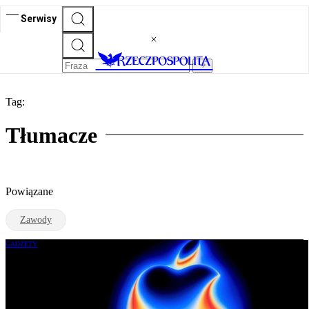
Serwisy
Tag:
Tłumacze
Powiązane
Zawody
GADŻETY
Apple ogłasza koniec barier językowych.
Ale to Polacy byli pierwsi