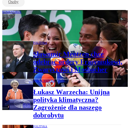
Osoby
KOMENTARZE
Jan Zielonka: Holenderskie lekcje dla
Polski
POLITYKA
Sławomir Mentzen chce
odebrać ordery Frasyniukowi,
Zwaryczowi i Mosbacher
PUBLICYSTYKA
Łukasz Warzecha: Unijna
polityka klimatyczna?
Zagrożenie dla naszego
dobrobytu
POLITYKA