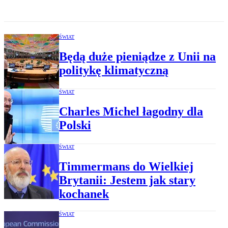
ŚWIAT
Będą duże pieniądze z Unii na
politykę klimatyczną
ŚWIAT
Charles Michel łagodny dla
Polski
ŚWIAT
Timmermans do Wielkiej
Brytanii: Jestem jak stary
kochanek
ŚWIAT