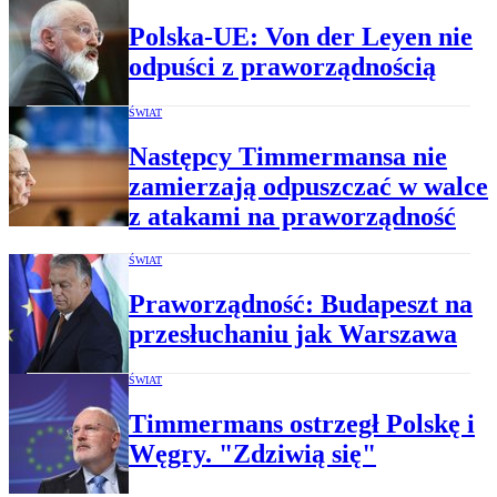
Polska-UE: Von der Leyen nie
odpuści z praworządnością
ŚWIAT
Następcy Timmermansa nie
zamierzają odpuszczać w walce
z atakami na praworządność
ŚWIAT
Praworządność: Budapeszt na
przesłuchaniu jak Warszawa
ŚWIAT
Timmermans ostrzegł Polskę i
Węgry. "Zdziwią się"