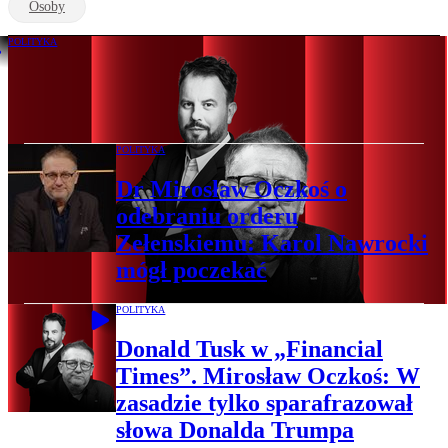
Osoby
POLITYKA
Dr Mirosław Oczkoś: Efekt Czarnka
ciągnie PiS w dół
POLITYKA
Dr Mirosław Oczkoś o
odebraniu orderu
Zełenskiemu: Karol Nawrocki
mógł poczekać
POLITYKA
Donald Tusk w „Financial
Times”. Mirosław Oczkoś: W
zasadzie tylko sparafrazował
słowa Donalda Trumpa