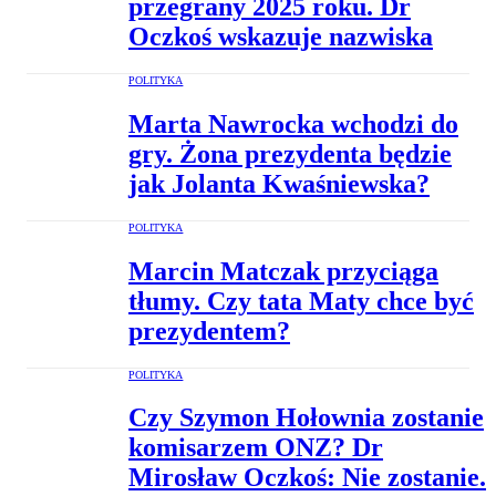
przegrany 2025 roku. Dr
Oczkoś wskazuje nazwiska
POLITYKA
Marta Nawrocka wchodzi do
gry. Żona prezydenta będzie
jak Jolanta Kwaśniewska?
POLITYKA
Marcin Matczak przyciąga
tłumy. Czy tata Maty chce być
prezydentem?
POLITYKA
Czy Szymon Hołownia zostanie
komisarzem ONZ? Dr
Mirosław Oczkoś: Nie zostanie.