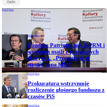
Osoby
POLITYKA
KAS rozlicza flagową instytucję z rządów
PiS. 39 mln zł wydane nieprawidłowo
POLITYKA
Fundusz Patriotyczny, KPRM i
wymiana maili z prywatnych
skrzynek. „Propozycja ze
strony pana MM”
POLITYKA
Prokuratura wstrzymuje
rozliczenie głośnego funduszu z
czasów PiS
POLITYKA