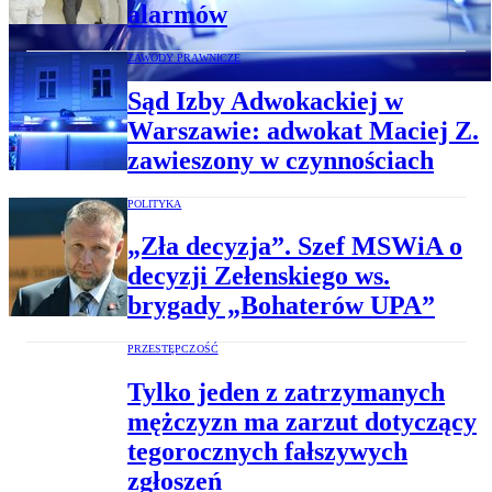
alarmów
ZAWODY PRAWNICZE
Sąd Izby Adwokackiej w
Warszawie: adwokat Maciej Z.
zawieszony w czynnościach
POLITYKA
„Zła decyzja”. Szef MSWiA o
decyzji Zełenskiego ws.
brygady „Bohaterów UPA”
PRZESTĘPCZOŚĆ
Tylko jeden z zatrzymanych
mężczyzn ma zarzut dotyczący
tegorocznych fałszywych
zgłoszeń