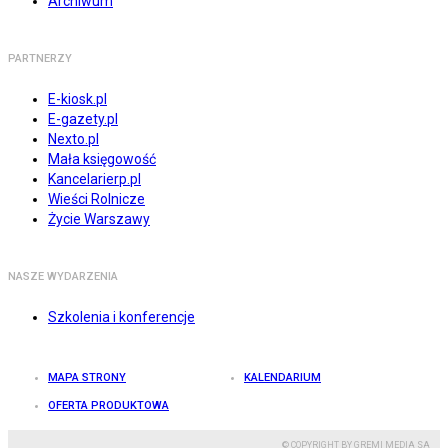
Archiwum
PARTNERZY
E-kiosk.pl
E-gazety.pl
Nexto.pl
Mała księgowość
Kancelarierp.pl
Wieści Rolnicze
Życie Warszawy
NASZE WYDARZENIA
Szkolenia i konferencje
MAPA STRONY
KALENDARIUM
OFERTA PRODUKTOWA
© COPYRIGHT BY GREMI MEDIA SA