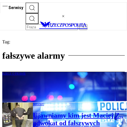
Serwisy
Tag:
fałszywe alarmy
RZECZ O PRAWIE
Michał Długosz: Co grozi za fałszywe
zawiadomienie służb?
SŁUŻBY
Ujawniamy kim jest Maciej Z.,
adwokat od fałszywych