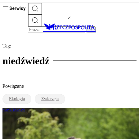
Serwisy
Tag:
niedźwiedź
Powiązane
Ekologia
Zwierzęta
NOWE TRENDY
Rezerwacja w hotelu odwołana z powodu
niedźwiedzi? „Należy się odszkodowanie"