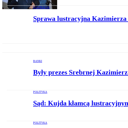
LUSTRACJA
Sprawa lustracyjna Kazimierza 
BANKI
Były prezes Srebrnej Kazimier
POLITYKA
Sąd: Kujda kłamcą lustracyjny
POLITYKA