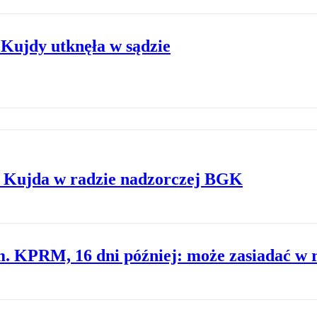
Kujdy utknęła w sądzie
z Kujda w radzie nadzorczej BGK
m. KPRM, 16 dni później: może zasiadać w 