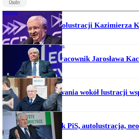
Osoby
POLITYKA
Koniec sprawy autolustracji Kazimierza K
PRAWO DLA CIEBIE
Współpracownik Jarosława Kac
SPOŁECZEŃSTWO
Zawirowania wokół lustracji w
POLITYKA
Człowiek PiS, autolustracja, n