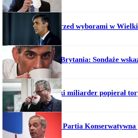
POLITYKA
Afera przed wyborami w Wielkie
POLITYKA
Wielka Brytania: Sondaże wskaz
POLITYKA
Brytyjski miliarder popierał to
POLITYKA
Sondaż: Partia Konserwatywna p