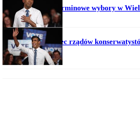
Przedterminowe wybory w Wielk
POLITYKA
To koniec rządów konserwatystó
OPINIE POLITYCZNO - SPOŁECZNE
Jacek Czaputowicz: Dlaczego pr
POLITYKA
Wielka Brytania: Będzie próba 