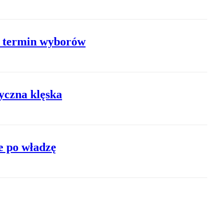
 o termin wyborów
yczna klęska
ie po władzę