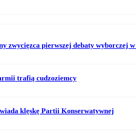
y zwycięzca pierwszej debaty wyborczej w 
 armii trafią cudzoziemcy
owiada klęskę Partii Konserwatywnej