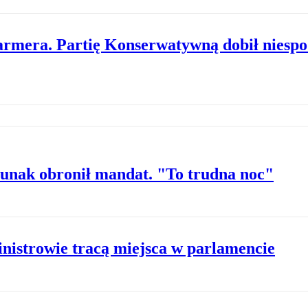
tarmera. Partię Konserwatywną dobił niesp
i Sunak obronił mandat. "To trudna noc"
nistrowie tracą miejsca w parlamencie