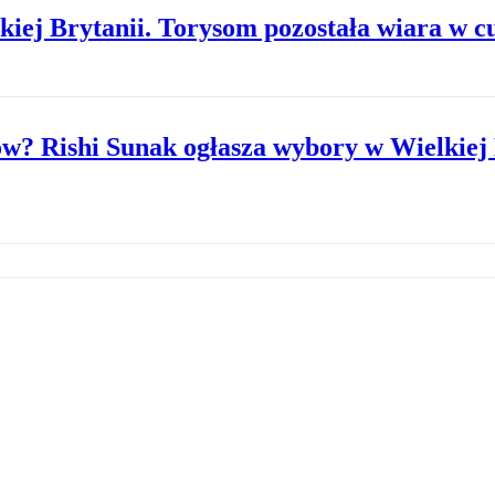
iej Brytanii. Torysom pozostała wiara w c
w? Rishi Sunak ogłasza wybory w Wielkiej 
emier Donald Tusk nie lubi Brytyjczyków?
obalenia rządu Rishiego Sunaka w Izbie Gm