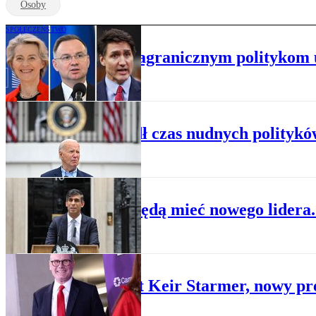
Osoby
SPOŁECZEŃSTWO
Sondaż: Którym zagranicznym politykom 
POLITYKA
Nadszedł czas nudnych polityków
POLITYKA
Torysi będą mieć nowego lidera
POLITYKA
Kim jest Keir Starmer, nowy pr