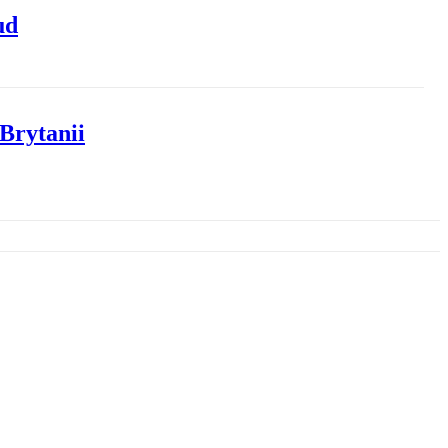
ud
Brytanii
in