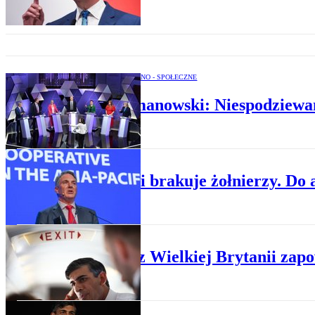
OPINIE POLITYCZNO - SPOŁECZNE
Jan Romanowski: Niespodziewan
POLITYKA
Australii brakuje żołnierzy. Do
POLITYKA
Sondaż z Wielkiej Brytanii zap
POLITYKA