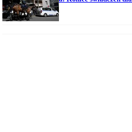
OCHRONA ZDROWIA
Australia. "Jeśli nie jesteś zasz
SPOŁECZEŃSTWO
Władze stanu w Australii: Szcze
OCHRONA ZDROWIA
Australia: Zakaz stosowania le