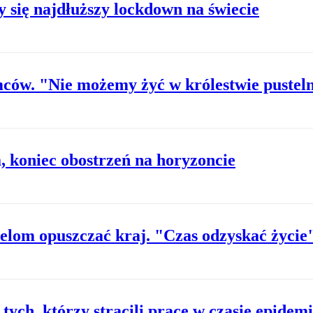
 się najdłuższy lockdown na świecie
mców. "Nie możemy żyć w królestwie pustel
, koniec obostrzeń na horyzoncie
elom opuszczać kraj. "Czas odzyskać życie
tych, którzy stracili pracę w czasie epidemi