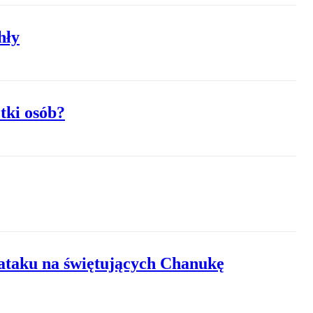
hły
tki osób?
o ataku na świętujących Chanukę