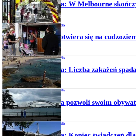
Australia: W Melbourne skończy
OCHRONA ZDROWIA
Sydney otwiera się na cudzozie
OCHRONA ZDROWIA
Australia: Liczba zakażeń spada
OCHRONA ZDROWIA
Australia pozwoli swoim obywat
OCHRONA ZDROWIA
Australia: Koniec świadczeń dla 