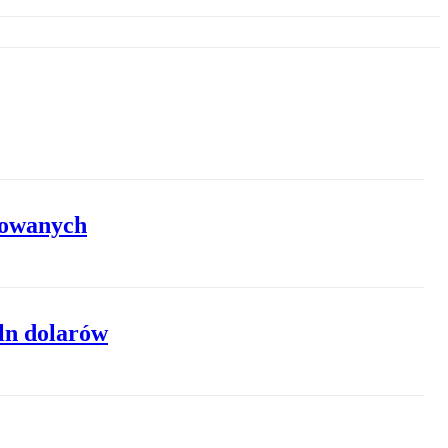
dowanych
mln dolarów