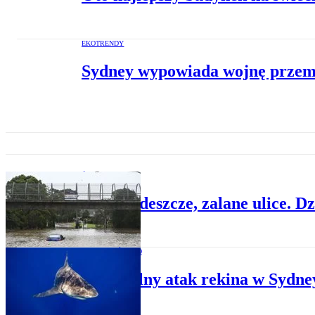
EKOTRENDY
Sydney wypowiada wojnę przemy
ŚWIAT
Ulewne deszcze, zalane ulice. 
SPOŁECZEŃSTWO
Śmiertelny atak rekina w Sydney