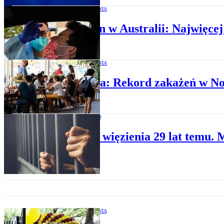
OCHRONA ZDROWIA
Omikron w Australii: Najwięce
OCHRONA ZDROWIA
Australia: Rekord zakażeń w N
SPOŁECZEŃSTWO
Uciekł z więzienia 29 lat temu. 
OCHRONA ZDROWIA