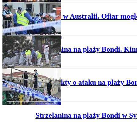
PRZESTĘPCZOŚĆ
Zamach w Australii. Ofiar mogł
SPOŁECZEŃSTWO
Strzelanina na plaży Bondi. Kim
PRZESTĘPCZOŚĆ
Nowe fakty o ataku na plaży Bon
PRZESTĘPCZOŚĆ
Strzelanina na plaży Bondi w Sy