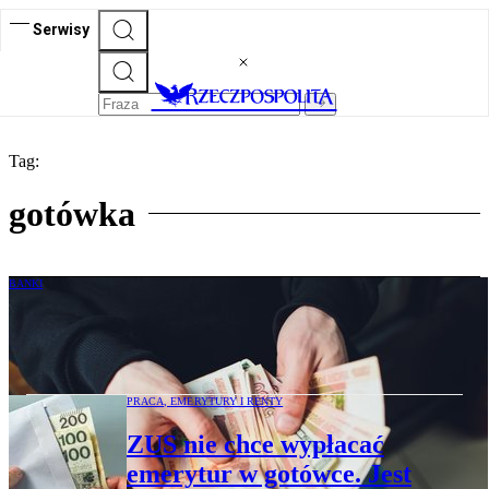
Serwisy
Tag:
gotówka
BANKI
Panika w rosyjskich bankach. Klienci
zamieniają lokaty na gotówkę
PRACA, EMERYTURY I RENTY
ZUS nie chce wypłacać
emerytur w gotówce. Jest