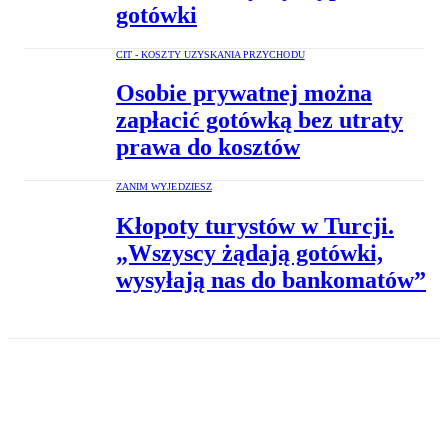
gotówki
CIT - KOSZTY UZYSKANIA PRZYCHODU
Osobie prywatnej można
zapłacić gotówką bez utraty
prawa do kosztów
ZANIM WYJEDZIESZ
Kłopoty turystów w Turcji.
„Wszyscy żądają gotówki,
wysyłają nas do bankomatów”