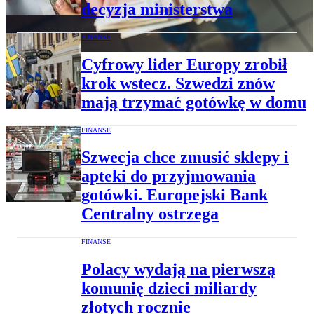
decyzja ministerstwa
FINANSE
Cyfrowy lider Europy zrobił
krok wstecz. Szwedzi znów
mają trzymać gotówkę w domu
FINANSE
Szwecja chce zmusić sklepy i
apteki do przyjmowania
gotówki. Europejski Bank
Centralny ostrzega
FINANSE
Polacy wydają na pierwszą
komunię dzieci miliardy
złotych rocznie